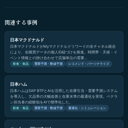
関連する事例
日本マクドナルド
日本マクドナルドがMyマクドナルドリワードの全チャネル統合
により、全購買データの個人ID紐づけを推進。時間帯・天候・イ
ベント情報との掛け合わせで店舗単位の需要…
飲食・食品
需要予測・数値予測
レコメンド・パーソナライズ
日本ハム
日本ハムはSAP BTPとAIを活用した在庫引当・需要予測システム
を導入し、欠品率の大幅改善と在庫水準の最適化を実現。ベテラ
ン担当者の経験知をAIで標準化した。
飲食・食品
需要予測・数値予測
最適化・シミュレーション