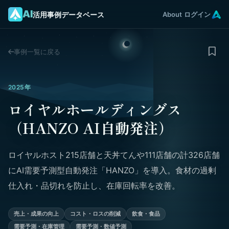
AI
活用事例データベース
About
ログイン
事例一覧に戻る
2025年
ロイヤルホールディングス
（HANZO AI自動発注）
ロイヤルホスト215店舗と天丼てんや111店舗の計326店舗
にAI需要予測型自動発注「HANZO」を導入。食材の過剰
仕入れ・品切れを防止し、在庫回転率を改善。
売上・成果の向上
コスト・ロスの削減
飲食・食品
需要予測・在庫管理
需要予測・数値予測