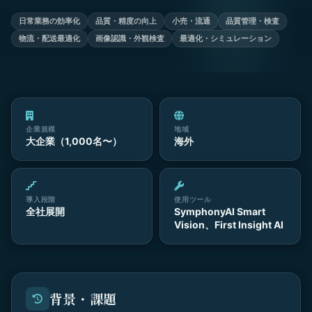
日常業務の効率化
品質・精度の向上
小売・流通
品質管理・検査
物流・配送最適化
画像認識・外観検査
最適化・シミュレーション
企業規模
地域
大企業（1,000名〜）
海外
導入段階
使用ツール
全社展開
SymphonyAI Smart
Vision、First Insight AI
背景・課題