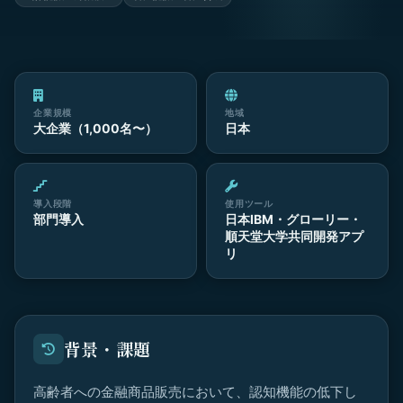
企業規模
地域
大企業（1,000名〜）
日本
導入段階
使用ツール
部門導入
日本IBM・グローリー・
順天堂大学共同開発アプ
リ
背景・課題
高齢者への金融商品販売において、認知機能の低下し