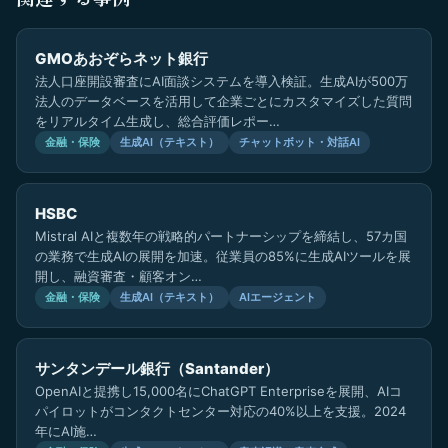
GMOあおぞらネット銀行
法人口座開設審査にAI面談システムを導入検証。生成AIが500万
法人のデータベースを活用して企業ごとにカスタマイズした質問
をリアルタイム生成し、総合評価レポー…
金融・保険
生成AI（テキスト）
チャットボット・対話AI
HSBC
Mistral AIと複数年の戦略的パートナーシップを締結し、57カ国
の業務で生成AIの展開を加速。従業員の85%に生成AIツールを展
開し、融資審査・顧客オン…
金融・保険
生成AI（テキスト）
AIエージェント
サンタンデール銀行（Santander）
OpenAIと提携し15,000名にChatGPT Enterpriseを展開、AIコ
パイロットがコンタクトセンター対応の40%以上を支援。2024
年にAI施…