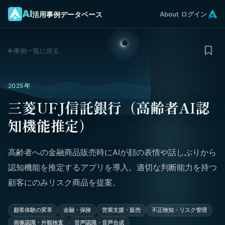
AI
活用事例データベース
About
ログイン
事例一覧に戻る
2025年
三菱UFJ信託銀行（高齢者AI認
知機能推定）
高齢者への金融商品販売時にAIが顔の表情や話しぶりから
認知機能を推定するアプリを導入。適切な判断能力を持つ
顧客にのみリスク商品を提案。
顧客体験の変革
金融・保険
営業支援・販売
不正検知・リスク管理
画像認識・外観検査
音声認識・音声合成