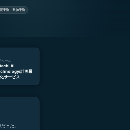
要予測・数値予測
用ツール
tachi AI
echnology/計画最
化サービス
難だった。