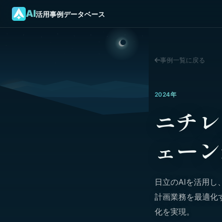
AI
活用事例データベース
事例一覧に戻る
2024年
ニチレ
ェーン
日立のAIを活用
計画業務を最適化
化を実現。