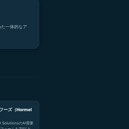
めた一体的なア
ーズ（Hormel
SolutionsのAI需要
フォームを70以上