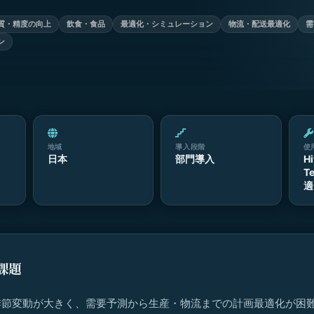
質・精度の向上
飲食・食品
最適化・シミュレーション
物流・配送最適化
需
ン
地域
導入段階
使
日本
部門導入
Hi
T
適
課題
季節変動が大きく、需要予測から生産・物流までの計画最適化が困