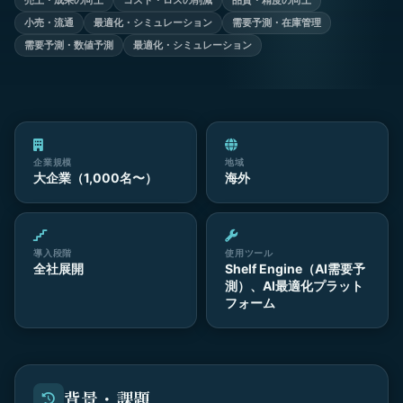
売上・成果の向上
コスト・ロスの削減
品質・精度の向上
小売・流通
最適化・シミュレーション
需要予測・在庫管理
需要予測・数値予測
最適化・シミュレーション
企業規模
地域
大企業（1,000名〜）
海外
導入段階
使用ツール
全社展開
Shelf Engine（AI需要予
測）、AI最適化プラット
フォーム
背景・課題