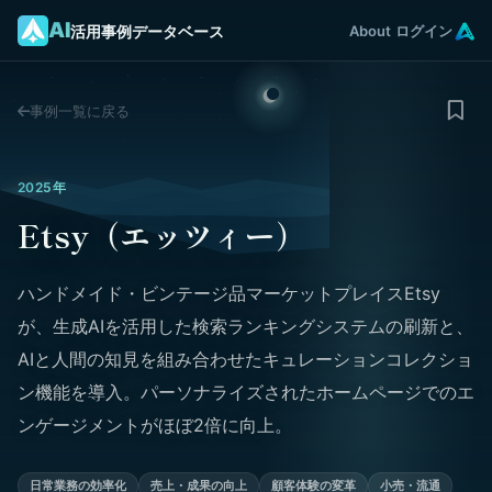
AI
活用事例データベース
About
ログイン
事例一覧に戻る
2025年
Etsy（エッツィー）
ハンドメイド・ビンテージ品マーケットプレイスEtsy
が、生成AIを活用した検索ランキングシステムの刷新と、
AIと人間の知見を組み合わせたキュレーションコレクショ
ン機能を導入。パーソナライズされたホームページでのエ
ンゲージメントがほぼ2倍に向上。
日常業務の効率化
売上・成果の向上
顧客体験の変革
小売・流通