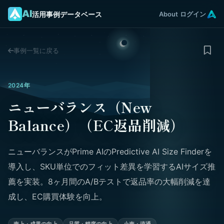
AI
活用事例データベース
About
ログイン
事例一覧に戻る
2024年
ニューバランス（New
Balance）（EC返品削減）
ニューバランスがPrime AIのPredictive AI Size Finderを
導入し、SKU単位でのフィット差異を学習するAIサイズ推
薦を実装。8ヶ月間のA/Bテストで返品率の大幅削減を達
成し、EC購買体験を向上。