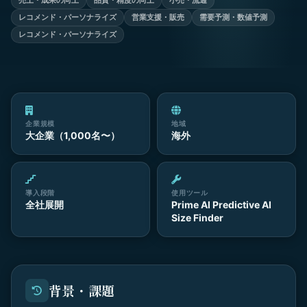
売上・成果の向上
品質・精度の向上
小売・流通
レコメンド・パーソナライズ
営業支援・販売
需要予測・数値予測
レコメンド・パーソナライズ
企業規模
地域
大企業（1,000名〜）
海外
導入段階
使用ツール
全社展開
Prime AI Predictive AI
Size Finder
背景・課題