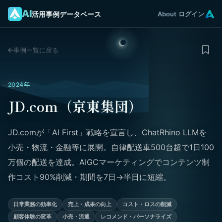
AI
活用事例データベース
About
ログイン
事例一覧に戻る
2024年
JD.com（京東集団）
JD.comが「AI First」戦略を宣言し、ChatRhino LLMを
小売・物流・金融等に展開。自律配送車500台超で1日100
万個の配送を達成。AIGCマーケティングでコンテンツ制
作コスト90%削減・期間を7日→半日に短縮。
日常業務の効率化
売上・成果の向上
コスト・ロスの削減
顧客体験の変革
小売・流通
レコメンド・パーソナライズ