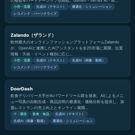
の複数年パートナーシップを締結。Gemini・Vertex AI・Bi…
小売・流通
生成AI（テキスト）
最適化・シミュレーション
レコメンド・パーソナライズ
Zalando（ザランド）
欧州最大のオンラインファッションプラットフォームZalando
が、OpenAIと連携したAIアシスタントを全25市場に展開。位置
情報・天候・イベント種別に応じ…
小売・流通
生成AI（テキスト）
生成AI（画像・動画）
レコメンド・パーソナライズ
DoorDash
飲食デリバリー大手がAIパワードツール群を発表。AIによるメニ
ュー写真の自動生成・商品説明の最適化・価格分析を提供し、加
盟レストランの売上向上とオンライン展開…
IT・通信
飲食・食品
生成AI（テキスト）
生成AI（画像・動画）
最適化・シミュレーション