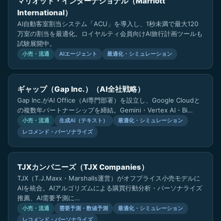
マリオット・インターナショナル（Marriott
International）
AI自動客室割当システム「ACU」を導入し、1秒未満で最大120
万室の割当を最適化。ロイヤルティ会員向けAI旅行計画ツールも
試験展開中。
小売・流通
AIエージェント
最適化・シミュレーション
ギャップ（Gap Inc.）（AI全社戦略）
Gap Inc.がAI Office（AI専門部署）を設立し、Google Cloudと
の複数年パートナーシップを締結。Gemini・Vertex AI・Bi…
小売・流通
生成AI（テキスト）
最適化・シミュレーション
レコメンド・パーソナライズ
TJXカンパニーズ（TJX Companies）
TJX（T.J.Maxx・Marshalls運営）がオフプライス小売モデルに
AIを統合。AIアルゴリズムによる購買行動分析・パーソナライズ
推薦、AI需要予測に…
小売・流通
需要予測・数値予測
最適化・シミュレーション
レコメンド・パーソナライズ