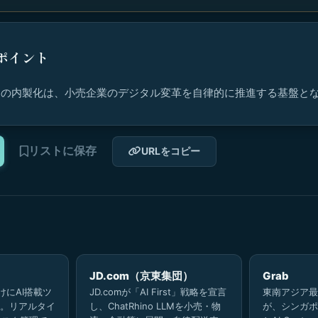
ポイント
ムの内製化は、小売企業のデジタル変革を自律的に推進する基盤と
リストに保存
URLをコピー
JD.com（京東集団）
Grab
けにAI搭載ツ
JD.comが「AI First」戦略を宣言
東南アジア最
。リアルタイ
し、ChatRhino LLMを小売・物
が、シンガポ