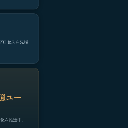
とプロセスを先端
5億ユー
ル化を推進中。