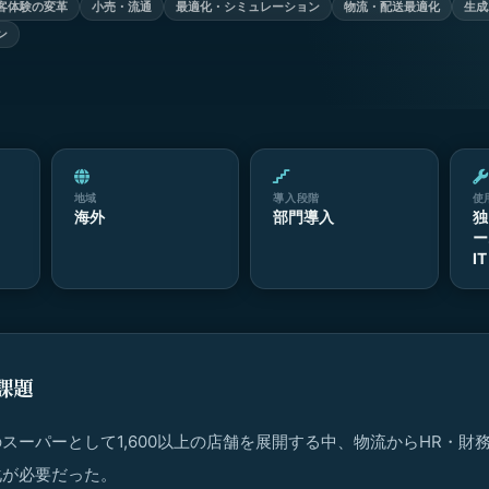
客体験の変革
小売・流通
最適化・シミュレーション
物流・配送最適化
生成
ン
地域
導入段階
使
海外
部門導入
独
ー
I
課題
スーパーとして1,600以上の店舗を展開する中、物流からHR・財
化が必要だった。