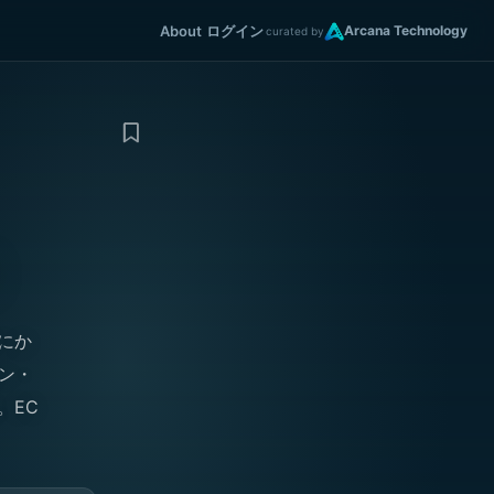
About
ログイン
Arcana Technology
curated by
）
年にか
ョン・
。EC